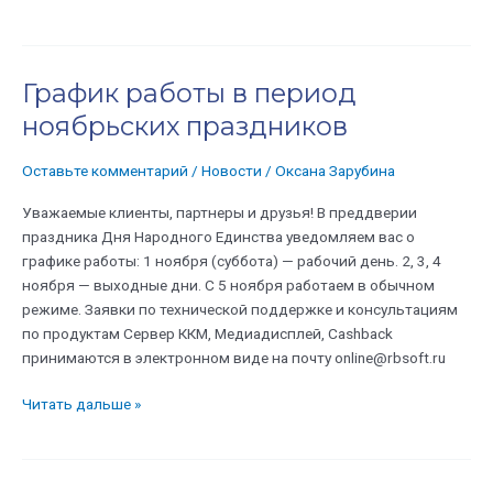
График работы в период
График
работы
ноябрьских праздников
в
период
Оставьте комментарий
/
Новости
/
Оксана Зарубина
ноябрьских
праздников
Уважаемые клиенты, партнеры и друзья! В преддверии
праздника Дня Народного Единства уведомляем вас о
графике работы: 1 ноября (суббота) — рабочий день. 2, 3, 4
ноября — выходные дни. С 5 ноября работаем в обычном
режиме. Заявки по технической поддержке и консультациям
по продуктам Сервер ККМ, Медиадисплей, Cashback
принимаются в электронном виде на почту online@rbsoft.ru
Читать дальше »