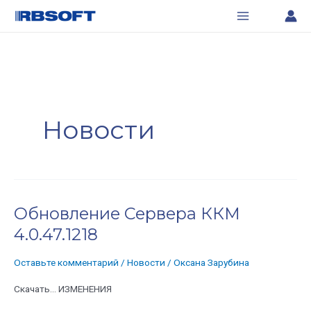
Перейти
Постраничная
Main
к
навигация
Menu
содержимому
записи
Новости
Обновление Сервера ККМ
Обновление
Сервера
4.0.47.1218
ККМ
4.0.47.1218
Оставьте комментарий
/
Новости
/
Оксана Зарубина
Скачать… ИЗМЕНЕНИЯ