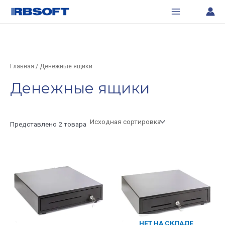
Перейти
Main
к
Menu
содержимому
Главная
/ Денежные ящики
Денежные ящики
Представлено 2 товара
НЕТ НА СКЛАДЕ