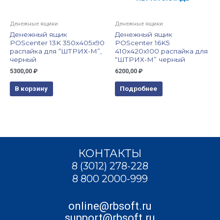
Денежные ящики
Денежные ящики
Денежный ящик
Денежный ящик
POScenter 13K 350x405x90
POScenter 16K5
распайка для “ШТРИХ-М”,
410x420x100 распайка для
черный
“ШТРИХ-М” черный
5300,00
₽
6200,00
₽
В корзину
Подробнее
КОНТАКТЫ
8 (3012) 278-228
8 800 2000-999
online@rbsoft.ru
support@rbsoft.ru