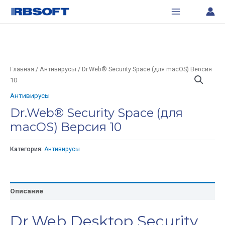
Перейти
Main
к
Menu
содержимому
Главная
/
Антивирусы
/ Dr.Web® Security Space (для macOS) Версия
10
Антивирусы
Dr.Web® Security Space (для
macOS) Версия 10
Категория:
Антивирусы
Описание
Dr.Web Desktop Security