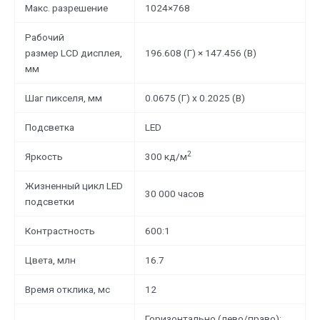
Макс. разрешение
1024×768
Рабочий
размер LCD дисплея,
196.608 (Г) × 147.456 (В)
мм
Шаг пикселя, мм
0.0675 (Г) х 0.2025 (В)
Подсветка
LED
2
Яркость
300 кд/м
Жизненный цикл LED
30 000 часов
подсветки
Контрастность
600:1
Цвета, млн
16.7
Время отклика, мс
12
Горизонтально (лево/право):