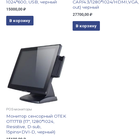
1024*600, USB, черный
CAP/4:3/1280*1024/HDMI,VGA
out) черный
15000,00
₽
27700,00
₽
В корзину
В корзину
POS-мониторы
Монитор сенсорный OTEK
OT17TB (17″, 1280*1024,
Resistive, D-sub,
15pins+DVI-D, черный)