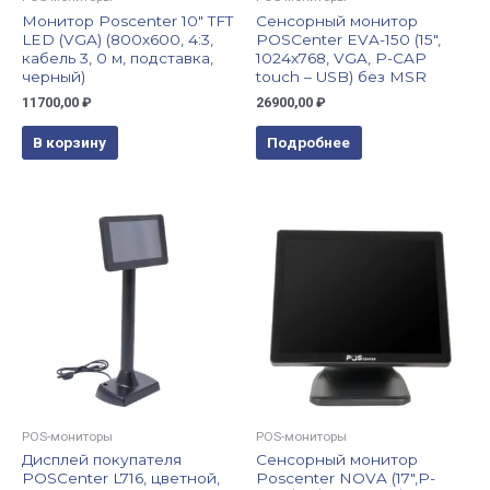
Монитор Poscenter 10″ TFT
Сенсорный монитор
LED (VGA) (800х600, 4:3,
POSCenter EVA-150 (15″,
кабель 3, 0 м, подставка,
1024х768, VGA, P-CAP
черный)
touch – USB) без MSR
11700,00
₽
26900,00
₽
В корзину
Подробнее
POS-мониторы
POS-мониторы
Дисплей покупателя
Сенсорный монитор
POSCenter L716, цветной,
Poscenter NOVA (17″,P-