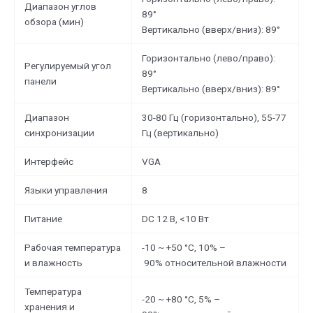
Диапазон углов
89°
обзора (мин)
Вертикально (вверх/вниз): 89°
Горизонтально (лево/право):
Регулируемый угол
89°
панели
Вертикально (вверх/вниз): 89°
Диапазон
30-80 Гц (горизонтально), 55-77
синхронизации
Гц (вертикально)
Интерфейс
VGA
Языки управления
8
Питание
DC 12 В, <10 Вт
Рабочая температура
-10 ~ +50 °C, 10% –
и влажность
90% относительной влажности
Температура
-20 ~ +80 °C, 5% –
хранения и