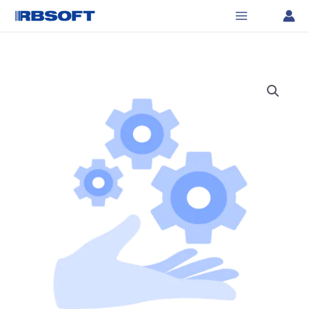
Перейти
Main
на
к
обновления
Menu
содержимому
ПО
"Сервер
ККМ"
Количество
на
товара
1
Подписка
год
на
обновления
ПО
"Сервер
ККМ"
на
1
год