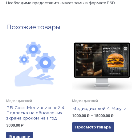
Необходимо предоставить макет темы в формате PSD
Похожие товары
Медиадисплей
Медиадисплей
РБ-Софт:Медиадисплей 4.
Медиадисплей 4. Услуги
Подписка на обновления
1000,00
₽
–
15000,00
₽
экрана сроком на 1 год
3000,00
₽
Просмотр товара
В корзину