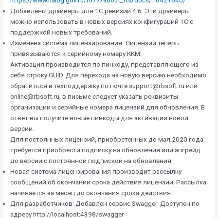
https://www.nalog.gov.ru/rn77/about_fts/docs/16421640/
Добавлены драйверы для 1С ревизии 4.6. Эти драйверы
можно использовать в новых версиях конфигураций 1С с
поддержкой новых требований.
Изменена система лицензирования. Лицензии теперь
привязываются к серийному номеру ККМ.
Активация производится по пинкоду, представляющего из
себя строку GUID. Для перехода на новую версию необходимо
обратиться в техподдержку по почте support@rbsoft.ru или
online@rbsoft.ru, в письме следует указать реквизиты
организации и серийные номера лицензий для обновления. В
ответ вы получите новые пинкоды для активации новой
версии.
Для постоянных лицензий, приобретенных до мая 2020 года
требуется приобрести подписку на обновления или апгрейд
до версии с постоянной подпиской на обновления.
Новая система лицензирования производит рассылку
сообщений об окончании срока действия лицензии. Рассылка
начинается за месяц до окончания срока действия.
Для разработчиков: Добавлен сервис Swagger. Доступен по
адресу http://localhost:4398/swagger