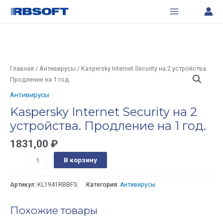
Перейти
Main
Internet
к
Security
Menu
содержимому
на
2
устройства.
Продление
Количество
Главная
/
Антивирусы
/ Kaspersky Internet Security на 2 устройства.
на
товара
Продление на 1 год.
1
Kaspersky
Антивирусы
год.
Internet
Kaspersky Internet Security на 2
Security
устройства. Продление на 1 год.
на
2
1831,00
₽
устройства.
Продление
В корзину
на
1
Артикул:
KL1941RBBFS
Категория:
Антивирусы
год.
Похожие товары