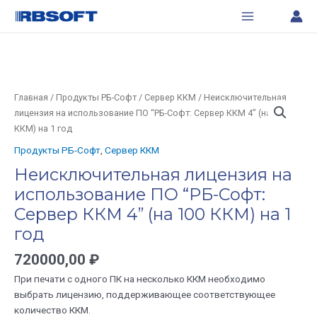
Перейти
Main
лицензия
к
на
Menu
содержимому
использование
ПО
"РБ-
Софт:
Количество
Главная
/
Продукты РБ-Софт
/
Сервер ККМ
/ Неисключительная
Сервер
товара
лицензия на использование ПО “РБ-Софт: Сервер ККМ 4” (на 100
ККМ
Неисключительная
ККМ) на 1 год
4"
лицензия
Продукты РБ-Софт
,
Сервер ККМ
(на
на
100
Неисключительная лицензия на
использование
ККМ)
использование ПО “РБ-Софт:
ПО
на
"РБ-
Сервер ККМ 4” (на 100 ККМ) на 1
1
Софт:
год
год
Сервер
ККМ
720000,00
₽
4"
При печати с одного ПК на несколько ККМ необходимо
(на
выбрать лицензию, поддерживающее соответствующее
100
количество ККМ.
ККМ)