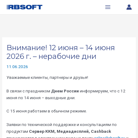
Перейти
Навигация
Main
к
по
Menu
содержимому
записям
Внимание! 12 июня – 14 июня
2026 г. – нерабочие дни
11.06.2026
Уважаемые клиенты, партнеры и друзья!
В связи с праздником
Днем России
информируем, что с 12
июня по 14 июня – выходные дни.
С 15 июня работаем в обычном режиме.
Заявки по технической поддержке и консультациям по
продуктам
Сервер ККМ, Медиадисплей, Cashback