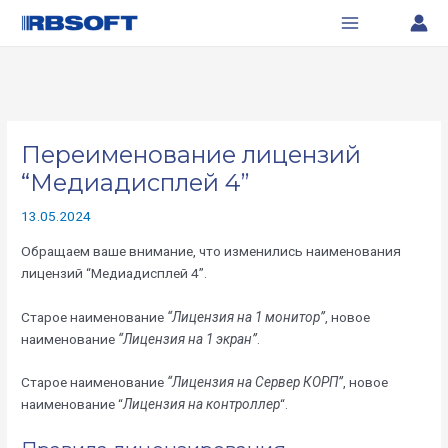
Перейти
Навигация
Main
к
по
Menu
содержимому
записям
Переименование лицензий
“Медиадисплей 4”
13.05.2024
Обращаем ваше внимание, что изменились наименования
лицензий “Медиадисплей 4”.
Старое наименование
“Лицензия на 1 монитор”
, новое
наименование
“Лицензия на 1 экран”
.
Старое наименование
“Лицензия на Сервер КОРП”
, новое
наименование “
Лицензия на контроллер
“.